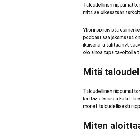
Taloudellinen riippumattom
mitä se oikeastaan tarkoi
Yksi inspiroivista esimerke
podcastissa jakamassa oman
ikäisenä ja tähtää nyt sa
ole ainoa tapa tavoitella 
Mitä taloude
Taloudellinen riippumattomu
kattaa elämisen kulut ilma
monet taloudellisesti riip
Miten aloitt