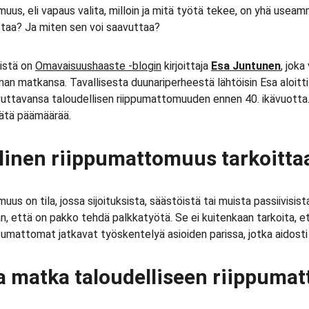
uus, eli vapaus valita, milloin ja mitä työtä tekee, on yhä usea
ttaa? Ja miten sen voi saavuttaa?
istä on 
Omavaisuushaaste -blogin
 kirjoittaja 
Esa Juntunen
, joka
 matkansa. Tavallisesta duunariperheestä lähtöisin Esa aloitti s
avuttavansa taloudellisen riippumattomuuden ennen 40. ikävuotta.
tätä päämäärää.
llinen riippumattomuus tarkoitta
us on tila, jossa sijoituksista, säästöistä tai muista passiivisist
n, että on pakko tehdä palkkatyötä. Se ei kuitenkaan tarkoita, et
pumattomat jatkavat työskentelyä asioiden parissa, jotka aidosti
aa matka taloudelliseen riippum