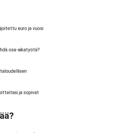
joitettu euro ja vuosi 
ehdä osa-aikatyötä? 
taloudellisen 
itteitasi ja sopivat 
eää?