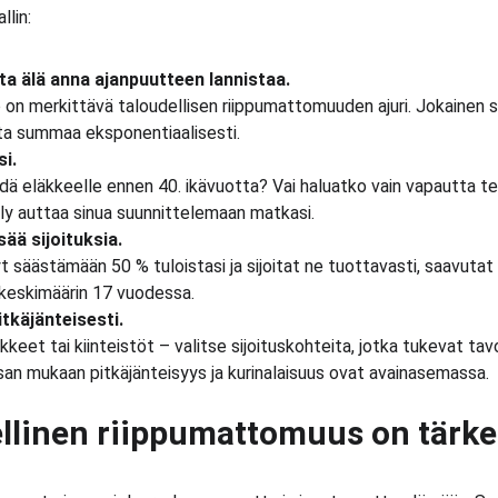
llin:
ta älä anna ajanpuutteen lannistaa.
ö on merkittävä taloudellisen riippumattomuuden ajuri. Jokainen si
sta summaa eksponentiaalisesti.
si.
dä eläkkeelle ennen 40. ikävuotta? Vai haluatko vain vapautta t
ly auttaa sinua suunnittelemaan matkasi.
ää sijoituksia.
t säästämään 50 % tuloistasi ja sijoitat ne tuottavasti, saavutat 
keskimäärin 17 vuodessa.
pitkäjänteisesti.
keet tai kiinteistöt – valitse sijoituskohteita, jotka tukevat tavo
Esan mukaan pitkäjänteisyys ja kurinalaisuus ovat avainasemassa.
ellinen riippumattomuus on tärk