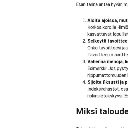
Esan tarina antaa hyvän ma
Aloita ajoissa, mut
Korkoa korolle -ilmi
kasvattavat lopulli
Selkeytä tavoittee
Onko tavoitteesi jää
Tavoitteen määritte
Vähennä menoja, lis
Esimerkki: Jos pysty
riippumattomuuden 
Sijoita fiksusti ja 
Indeksirahastot, osak
riskinsietokykyysi. 
Miksi taloud