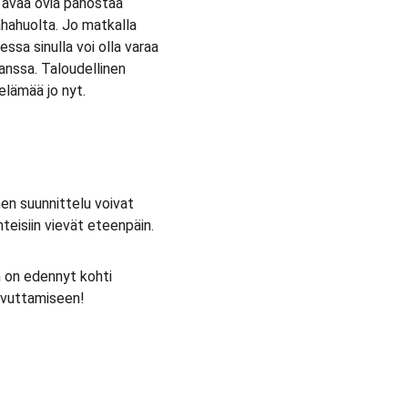
 avaa ovia panostaa 
ahahuolta. Jo matkalla 
ssa sinulla voi olla varaa 
anssa. Taloudellinen 
elämää jo nyt.
en suunnittelu voivat 
teisiin vievät eteenpäin.
n on edennyt kohti 
aavuttamiseen!