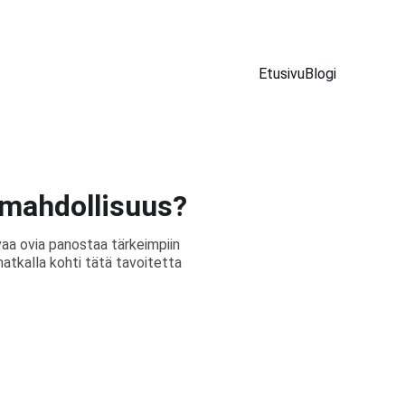
Etusivu
Blogi
 mahdollisuus?
aa ovia panostaa tärkeimpiin
matkalla kohti tätä tavoitetta