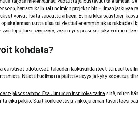
muus tarjoaa mielenrauhaa, vapautta ja joustavuutta elämään. Se
heeseen, harrastuksiin tai unelmien projekteihin – ilman jatkuvaa r
tukset voivat lisätä vapautta arkeen. Esimerkiksi säästöjen kasvae
ä opiskelemaan uutta alaa tai viettää enemmän aikaa rakkaidesi k
e vain lopullinen päämäärä, vaan myös prosessi, joka voi muuttaa 
voit kohdata?
ärealistiset odotukset, talouden laskusuhdanteet tai puutteellin
ttamista. Näistä huolimatta päättäväisyys ja kyky sopeutua tilan
ast-jaksostamme Esa Juntusen inspiroiva tarina
 siitä, miten hä
linta eikä pakko. Saat konkreettisia vinkkejä oman tavoitteesi s