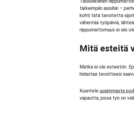
Taloudellinen riippumatto
tärkeimpiin asioihin – per
kohti tätä tavoitetta sijoi
vähentää työpäiviä, lähte
riippumattomuus ei siis ol
Mitä esteitä 
Matka ei ole esteetön. Ep
hidastaa tavoitteesi saavu
Kuuntele 
uusimmasta podc
vapautta, jossa työ on va