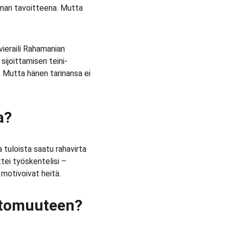
mman tavoitteena. Mutta 
 vieraili Rahamanian 
ijoittamisen teini-
 Mutta hänen tarinansa ei 
a?
a tuloista saatu rahavirta 
tei työskentelisi – 
 motivoivat heitä.
attomuuteen?